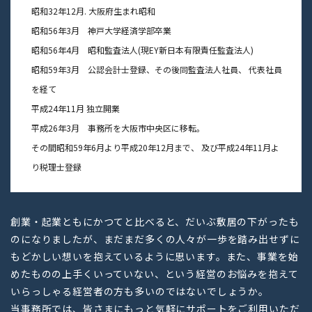
昭和32年12月. 大阪府生まれ昭和
昭和56年3月 神戸大学経済学部卒業
昭和56年4月 昭和監査法人(現EY新日本有限責任監査法人)
昭和59年3月 公認会計士登録、その後同監査法人社員、 代表社員
を経て
平成24年11月 独立開業
平成26年3月 事務所を大阪市中央区に移転。
その間昭和59年6月より平成20年12月まで、 及び平成24年11月よ
り
税理士登録
創業・起業ともにかつてと比べると、だいぶ敷居の下がったも
のになりましたが、まだまだ多くの人々が一歩を踏み出せずに
もどかしい想いを抱えているように思います。また、事業を始
めたものの上手くいっていない、という経営のお悩みを抱えて
いらっしゃる経営者の方も多いのではないでしょうか。
当事務所では、皆さまにもっと気軽にサポートをご利用いただ